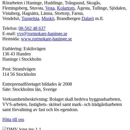
Rörarbeten i Haninge, Huddinge, Trångsund, Skogås,
Flemingsberg, Stuvsta,
Vega
,
Kolartorp
, Ågesta, Tullinge, Sjödalen,
Vistaberg, Hagsätra, Länna, Stortorp, Farsta,
Vendelsö,
Tungelsta
,
Muskö
, Brandbergen
Dalarö
m.fl.
Telefon:
08-502 48 637
E-mail:
vvs@rormokare-haninge.se
Hemsida:
www.rormokare-haninge.se
Etablering: Eskilsvägen
136 43 Handen
Haninge i Stockholm
Post: Strandvägen
114 56 Stockholm
Entreprenadföretaget bildades år 2008
Säte: Stockholms län, Sverige
Verksamhetsbeskrivning: Bolaget skall bedriva byggnadsarbeten,
VVS-arbeten, fastighets- skötsel samt mark- och trädgårdsarbeten
samt förvaltning av fast och lös egendom.
Hitta till oss