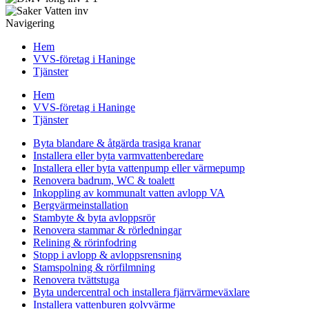
Navigering
Hem
VVS-företag i Haninge
Tjänster
Hem
VVS-företag i Haninge
Tjänster
Byta blandare & åtgärda trasiga kranar
Installera eller byta varmvattenberedare
Installera eller byta vattenpump eller värmepump
Renovera badrum, WC & toalett
Inkoppling av kommunalt vatten avlopp VA
Bergvärmeinstallation
Stambyte & byta avloppsrör
Renovera stammar & rörledningar
Relining & rörinfodring
Stopp i avlopp & avloppsrensning
Stamspolning & rörfilmning
Renovera tvättstuga
Byta undercentral och installera fjärrvärmeväxlare
Installera vattenburen golvvärme