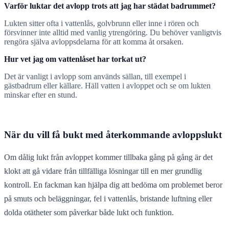
Varför luktar det avlopp trots att jag har städat badrummet?
Lukten sitter ofta i vattenlås, golvbrunn eller inne i rören och
försvinner inte alltid med vanlig ytrengöring. Du behöver vanligtvis
rengöra själva avloppsdelarna för att komma åt orsaken.
Hur vet jag om vattenlåset har torkat ut?
Det är vanligt i avlopp som används sällan, till exempel i
gästbadrum eller källare. Häll vatten i avloppet och se om lukten
minskar efter en stund.
När du vill få bukt med återkommande avloppslukt
Om dålig lukt från avloppet kommer tillbaka gång på gång är det
klokt att gå vidare från tillfälliga lösningar till en mer grundlig
kontroll. En fackman kan hjälpa dig att bedöma om problemet beror
på smuts och beläggningar, fel i vattenlås, bristande luftning eller
dolda otätheter som påverkar både lukt och funktion.