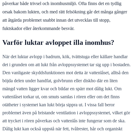
påverkar både trivsel och inomhusmiljö. Ofta finns det en tydlig
orsak bakom lukten, och med rätt felsökning går det många gånger
att åtgärda problemet snabbt innan det utvecklas till stopp,
fuktskador eller återkommande besvär.
Varför luktar avloppet illa inomhus?
När det luktar avlopp i badrum, kök, tvättstuga eller källare handlar
det i grunden om att lukt från avloppssystemet tar sig upp i bostaden.
Den vanligaste skyddsfunktionen mot detta är vattenlåset, alltså den
böjda delen under handfat, golvbrunn eller diskho där en liten
mängd vatten ligger kvar och bildar en spärr mot dålig lukt. Om
vattenlåset torkar ut, om smuts samlas i rören eller om det finns
otätheter i systemet kan lukt börja sippra ut. I vissa fall beror
problemet även på bristande ventilation i avloppssystemet, vilket gör
att trycket i rören påverkas och vattenlås inte fungerar som de ska.
Dålig lukt kan också uppstå när fett, tvålrester, hår och organiskt