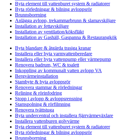
Byta element till vattenburet system & radiatorer
Byta rörledningar & bilning avloppsrör
Brunnsborrning
Anlägga avlopp, trekammarbrunn & slamavskiljare
Installation av fettavskiljare
Installation av ventilation/köksfläkt
Installation av Gashäll, Gaspanna & Restaurangkök
Byta blandare & åtgärda trasiga kranar
Installera eller byta varmvattenberedare
Installera eller byta vattenpump eller värmepump
Renovera badrum, WC & toalett
Inkoppling av kommunalt vatten avlopp VA
Bergvärmeinstallation
Stambyte & byta avloppsrör
Renovera stammar & rörledningar
Relining & rörinfodring
Stopp i avlopp & avloppsrensning
Stamspolning & rörfilmning
Renovera tvättstuga
Byta undercentral och installera fjärrvärmeväxlare
Installera vattenburen golvvärme
Byta element till vattenburet system & radiatorer
Byta rörledningar & bilning avloppsrör
Brunnsborrning