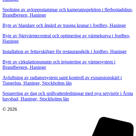
Spolning av avloppsstammar och kamerainspektion i flerbostadshus,
Brandbergen, Haninge
Byte av blandare och åtgärd av trasiga kranar i Jordbro, Haninge
Byte av fjärrvärmecentral och optimering av värmekurva i Jordbro,
Haninge
Installation av fettavskiljare för restaurangkök i Jordbro, Haninge
Byte av cirkulationspump och injustering av värmesystem i
Brandbergen, Haninge
Avluftning av radiatorsystem samt kontroll av expansionskärl i
Tungelsta, Haninge, Stockholms län
Separering av dag och spillvattenledningar med nya servisrör i Årsta
havsbad, Haninge, Stockholms län
© 2026