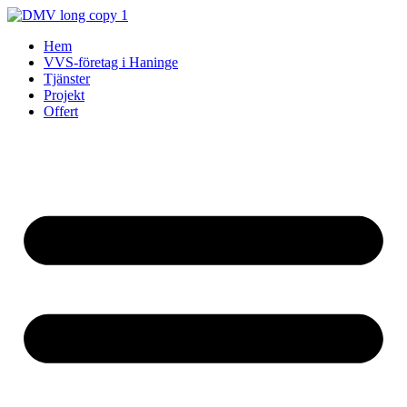
Skip
to
Hem
content
VVS-företag i Haninge
Tjänster
Projekt
Offert