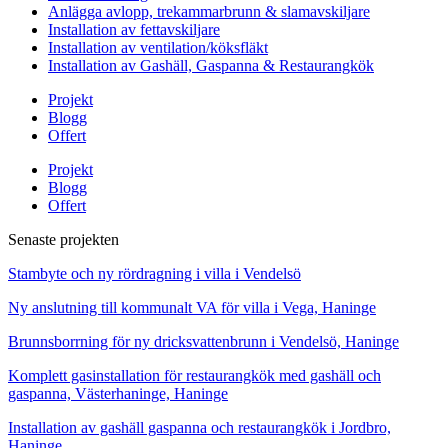
Anlägga avlopp, trekammarbrunn & slamavskiljare
Installation av fettavskiljare
Installation av ventilation/köksfläkt
Installation av Gashäll, Gaspanna & Restaurangkök
Projekt
Blogg
Offert
Projekt
Blogg
Offert
Senaste projekten
Stambyte och ny rördragning i villa i Vendelsö
Ny anslutning till kommunalt VA för villa i Vega, Haninge
Brunnsborrning för ny dricksvattenbrunn i Vendelsö, Haninge
Komplett gasinstallation för restaurangkök med gashäll och
gaspanna, Västerhaninge, Haninge
Installation av gashäll gaspanna och restaurangkök i Jordbro,
Haninge