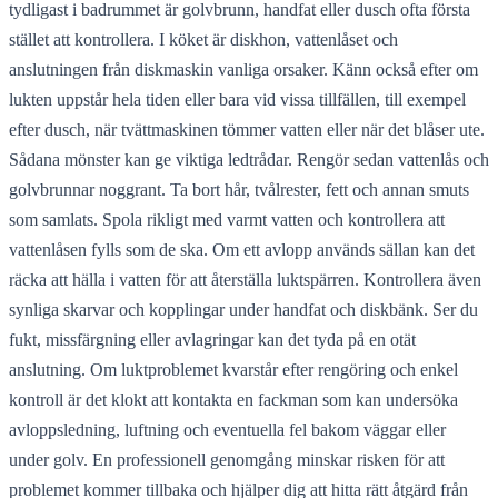
tydligast i badrummet är golvbrunn, handfat eller dusch ofta första
stället att kontrollera. I köket är diskhon, vattenlåset och
anslutningen från diskmaskin vanliga orsaker. Känn också efter om
lukten uppstår hela tiden eller bara vid vissa tillfällen, till exempel
efter dusch, när tvättmaskinen tömmer vatten eller när det blåser ute.
Sådana mönster kan ge viktiga ledtrådar. Rengör sedan vattenlås och
golvbrunnar noggrant. Ta bort hår, tvålrester, fett och annan smuts
som samlats. Spola rikligt med varmt vatten och kontrollera att
vattenlåsen fylls som de ska. Om ett avlopp används sällan kan det
räcka att hälla i vatten för att återställa luktspärren. Kontrollera även
synliga skarvar och kopplingar under handfat och diskbänk. Ser du
fukt, missfärgning eller avlagringar kan det tyda på en otät
anslutning. Om luktproblemet kvarstår efter rengöring och enkel
kontroll är det klokt att kontakta en fackman som kan undersöka
avloppsledning, luftning och eventuella fel bakom väggar eller
under golv. En professionell genomgång minskar risken för att
problemet kommer tillbaka och hjälper dig att hitta rätt åtgärd från