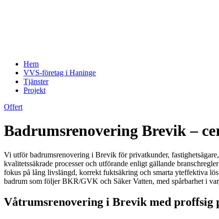
Hem
VVS-företag i Haninge
Tjänster
Projekt
Offert
Badrumsrenovering Brevik – cer
Vi utför badrumsrenovering i Brevik för privatkunder, fastighetsägare,
kvalitetssäkrade processer och utförande enligt gällande branschregler 
fokus på lång livslängd, korrekt fuktsäkring och smarta yteffektiva lösni
badrum som följer BKR/GVK och Säker Vatten, med spårbarhet i varje m
Våtrumsrenovering i Brevik med proffsig p