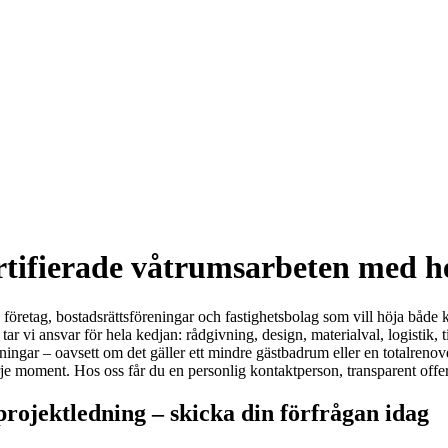
tifierade våtrumsarbeten med h
 företag, bostadsrättsföreningar och fastighetsbolag som vill höja både
tar vi ansvar för hela kedjan: rådgivning, design, materialval, logistik
ngar – oavsett om det gäller ett mindre gästbadrum eller en totalrenoverin
oment. Hos oss får du en personlig kontaktperson, transparent offert o
rojektledning – skicka din förfrågan idag