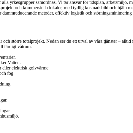
 alla yrkesgrupper samordnas. Vi tar ansvar för tidsplan, arbetsmiljö, m
-projekt och kommersiella lokaler, med tydlig kostnadsbild och hjälp m
ar dammreducerande metoder, effektiv logistik och störningsminimering i
och större totalprojekt. Nedan ser du ett urval av våra tjänster – allti
ll färdigt våtrum.
entarier.
ker Vatten.
 eller elektrisk golvvärme.
och fog.
edning.
gar.
ingar.
omhusmiljö.