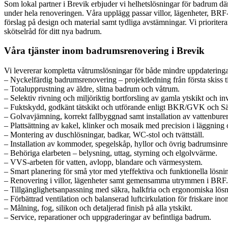
Som lokal partner i Brevik erbjuder vi helhetslösningar för badrum där
under hela renoveringen. Våra upplägg passar villor, lägenheter, BRF
förslag på design och material samt tydliga avstämningar. Vi prioriter
skötselråd för ditt nya badrum.
Våra tjänster inom badrumsrenovering i Brevik
Vi levererar kompletta våtrumslösningar för både mindre uppdateringar 
– Nyckelfärdig badrumsrenovering – projektledning från första skiss ti
– Totalupprustning av äldre, slitna badrum och våtrum.
– Selektiv rivning och miljöriktig bortforsling av gamla ytskikt och inv
– Fuktskydd, godkänt tätskikt och utförande enligt BKR/GVK och Sä
– Golvavjämning, korrekt fallbyggnad samt installation av vattenburen
– Plattsättning av kakel, klinker och mosaik med precision i läggning 
– Montering av duschlösningar, badkar, WC-stol och tvättställ.
– Installation av kommoder, spegelskåp, hyllor och övrig badrumsinr
– Behöriga elarbeten – belysning, uttag, styrning och elgolvvärme.
– VVS-arbeten för vatten, avlopp, blandare och värmesystem.
– Smart planering för små ytor med yteffektiva och funktionella lösnin
– Renovering i villor, lägenheter samt gemensamma utrymmen i BRF.
– Tillgänglighetsanpassning med säkra, halkfria och ergonomiska lösn
– Förbättrad ventilation och balanserad luftcirkulation för friskare in
– Målning, fog, silikon och detaljerad finish på alla ytskikt.
– Service, reparationer och uppgraderingar av befintliga badrum.