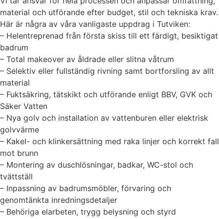
Vi tar ansvar för hela processen och anpassar omfattning,
material och utförande efter budget, stil och tekniska krav.
Här är några av våra vanligaste uppdrag i Tutviken:
– Helentreprenad från första skiss till ett färdigt, besiktigat
badrum
– Total makeover av åldrade eller slitna våtrum
– Selektiv eller fullständig rivning samt bortforsling av allt
material
– Fuktsäkring, tätskikt och utförande enligt BBV, GVK och
Säker Vatten
– Nya golv och installation av vattenburen eller elektrisk
golvvärme
– Kakel- och klinkersättning med raka linjer och korrekt fall
mot brunn
– Montering av duschlösningar, badkar, WC-stol och
tvättställ
– Inpassning av badrumsmöbler, förvaring och
genomtänkta inredningsdetaljer
– Behöriga elarbeten, trygg belysning och styrd