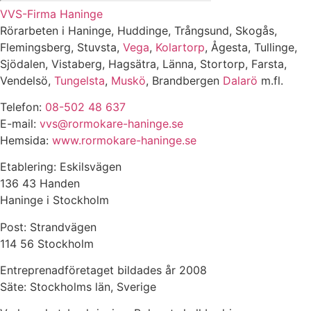
VVS-Firma Haninge
Rörarbeten i Haninge, Huddinge, Trångsund, Skogås,
Flemingsberg, Stuvsta,
Vega
,
Kolartorp
, Ågesta, Tullinge,
Sjödalen, Vistaberg, Hagsätra, Länna, Stortorp, Farsta,
Vendelsö,
Tungelsta
,
Muskö
, Brandbergen
Dalarö
m.fl.
Telefon:
08-502 48 637
E-mail:
vvs@rormokare-haninge.se
Hemsida:
www.rormokare-haninge.se
Etablering: Eskilsvägen
136 43 Handen
Haninge i Stockholm
Post: Strandvägen
114 56 Stockholm
Entreprenadföretaget bildades år 2008
Säte: Stockholms län, Sverige