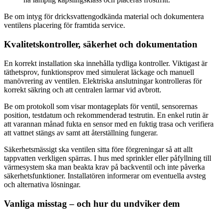
Be om intyg för dricksvattengodkända material och dokumentera
ventilens placering för framtida service.
Kvalitetskontroller, säkerhet och dokumentation
En korrekt installation ska innehålla tydliga kontroller. Viktigast är
täthetsprov, funktionsprov med simulerat läckage och manuell
manövrering av ventilen. Elektriska anslutningar kontrolleras för
korrekt säkring och att centralen larmar vid avbrott.
Be om protokoll som visar montageplats för ventil, sensorernas
position, testdatum och rekommenderad testrutin. En enkel rutin är
att varannan månad fukta en sensor med en fuktig trasa och verifiera
att vattnet stängs av samt att återställning fungerar.
Säkerhetsmässigt ska ventilen sitta före förgreningar så att allt
tappvatten verkligen spärras. I hus med sprinkler eller påfyllning till
värmesystem ska man beakta krav på backventil och inte påverka
säkerhetsfunktioner. Installatören informerar om eventuella avsteg
och alternativa lösningar.
Vanliga misstag – och hur du undviker dem