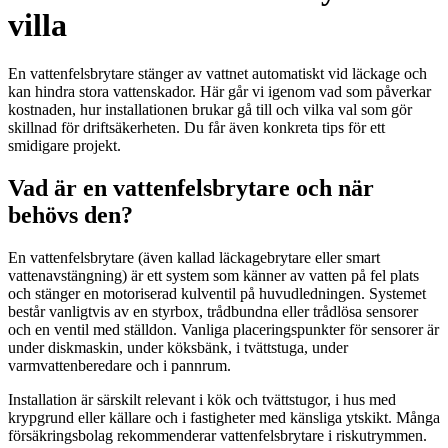
villa
En vattenfelsbrytare stänger av vattnet automatiskt vid läckage och
kan hindra stora vattenskador. Här går vi igenom vad som påverkar
kostnaden, hur installationen brukar gå till och vilka val som gör
skillnad för driftsäkerheten. Du får även konkreta tips för ett
smidigare projekt.
Vad är en vattenfelsbrytare och när
behövs den?
En vattenfelsbrytare (även kallad läckagebrytare eller smart
vattenavstängning) är ett system som känner av vatten på fel plats
och stänger en motoriserad kulventil på huvudledningen. Systemet
består vanligtvis av en styrbox, trådbundna eller trådlösa sensorer
och en ventil med ställdon. Vanliga placeringspunkter för sensorer är
under diskmaskin, under köksbänk, i tvättstuga, under
varmvattenberedare och i pannrum.
Installation är särskilt relevant i kök och tvättstugor, i hus med
krypgrund eller källare och i fastigheter med känsliga ytskikt. Många
försäkringsbolag rekommenderar vattenfelsbrytare i riskutrymmen.