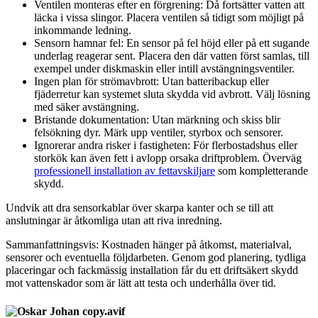
Ventilen monteras efter en förgrening: Då fortsätter vatten att
läcka i vissa slingor. Placera ventilen så tidigt som möjligt på
inkommande ledning.
Sensorn hamnar fel: En sensor på fel höjd eller på ett sugande
underlag reagerar sent. Placera den där vatten först samlas, till
exempel under diskmaskin eller intill avstängningsventiler.
Ingen plan för strömavbrott: Utan batteribackup eller
fjäderretur kan systemet sluta skydda vid avbrott. Välj lösning
med säker avstängning.
Bristande dokumentation: Utan märkning och skiss blir
felsökning dyr. Märk upp ventiler, styrbox och sensorer.
Ignorerar andra risker i fastigheten: För flerbostadshus eller
storkök kan även fett i avlopp orsaka driftproblem. Överväg
professionell installation av fettavskiljare
som kompletterande
skydd.
Undvik att dra sensorkablar över skarpa kanter och se till att
anslutningar är åtkomliga utan att riva inredning.
Sammanfattningsvis: Kostnaden hänger på åtkomst, materialval,
sensorer och eventuella följdarbeten. Genom god planering, tydliga
placeringar och fackmässig installation får du ett driftsäkert skydd
mot vattenskador som är lätt att testa och underhålla över tid.