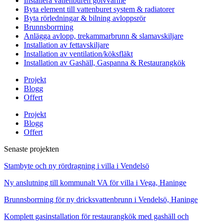
Installera vattenburen golvvärme
Byta element till vattenburet system & radiatorer
Byta rörledningar & bilning avloppsrör
Brunnsborrning
Anlägga avlopp, trekammarbrunn & slamavskiljare
Installation av fettavskiljare
Installation av ventilation/köksfläkt
Installation av Gashäll, Gaspanna & Restaurangkök
Projekt
Blogg
Offert
Projekt
Blogg
Offert
Senaste projekten
Stambyte och ny rördragning i villa i Vendelsö
Ny anslutning till kommunalt VA för villa i Vega, Haninge
Brunnsborrning för ny dricksvattenbrunn i Vendelsö, Haninge
Komplett gasinstallation för restaurangkök med gashäll och