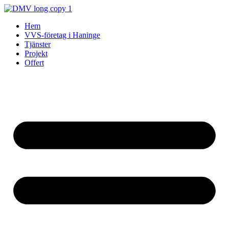
Skip
to
Hem
content
VVS-företag i Haninge
Tjänster
Projekt
Offert