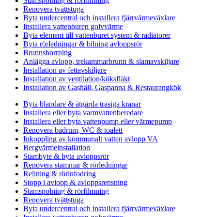
Stamspolning & rörfilmning
Renovera tvättstuga
Byta undercentral och installera fjärrvärmeväxlare
Installera vattenburen golvvärme
Byta element till vattenburet system & radiatorer
Byta rörledningar & bilning avloppsrör
Brunnsborrning
Anlägga avlopp, trekammarbrunn & slamavskiljare
Installation av fettavskiljare
Installation av ventilation/köksfläkt
Installation av Gashäll, Gaspanna & Restaurangkök
Byta blandare & åtgärda trasiga kranar
Installera eller byta varmvattenberedare
Installera eller byta vattenpump eller värmepump
Renovera badrum, WC & toalett
Inkoppling av kommunalt vatten avlopp VA
Bergvärmeinstallation
Stambyte & byta avloppsrör
Renovera stammar & rörledningar
Relining & rörinfodring
Stopp i avlopp & avloppsrensning
Stamspolning & rörfilmning
Renovera tvättstuga
Byta undercentral och installera fjärrvärmeväxlare