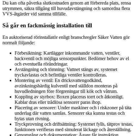
Du kan ofta påverka slutkostnaden genom att förbereda plats, rensa
utrymmen, säkra tillgång till huvudavstängning och samordna flera
VVS-åtgärder vid samma tillfälle.
Så går en fackmässig installation till
En auktoriserad rörinstallatör enligt branschregler Säker Vatten gör
normalt följande:
Förbesiktning: Kartlägger inkommande vatten, ventiler,
backventil och möjliga sensorpunkter. Bedömer behov av el
och eventuella rörändringar.
Avstängning och tömning: Vattnet stängs av, systemet
tryckavlastas och befintliga ventiler kontrolleras.
Montering av ventil: En dricksvattengodkänd,
avzinkningshärdig kulventil med ställdon monteras på
huvudledningen före förgreningar till kök och våtrum.
Koppling av styrbox: Boxen placeras torrt och åtkomligt.
Kablar dras eller trådlösa sensorer paras ihop.
Placering av sensorer: Under maskiner och i riskzoner på täta
underlag där vatten samlas. Sensorer ska kunna testas och
bytas utan rivning.
Tryckprovning och driftsättning: Systemet fylls, tätprov testas,
funktionen verifieras med simulerat läckage och återställning.
Genomgång och dokumentation: Ägare får instruktion,