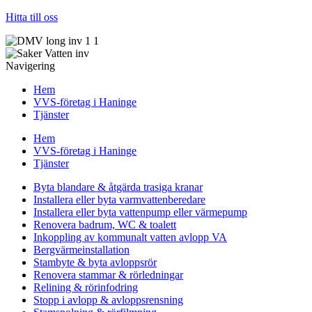
Hitta till oss
Navigering
Hem
VVS-företag i Haninge
Tjänster
Hem
VVS-företag i Haninge
Tjänster
Byta blandare & åtgärda trasiga kranar
Installera eller byta varmvattenberedare
Installera eller byta vattenpump eller värmepump
Renovera badrum, WC & toalett
Inkoppling av kommunalt vatten avlopp VA
Bergvärmeinstallation
Stambyte & byta avloppsrör
Renovera stammar & rörledningar
Relining & rörinfodring
Stopp i avlopp & avloppsrensning