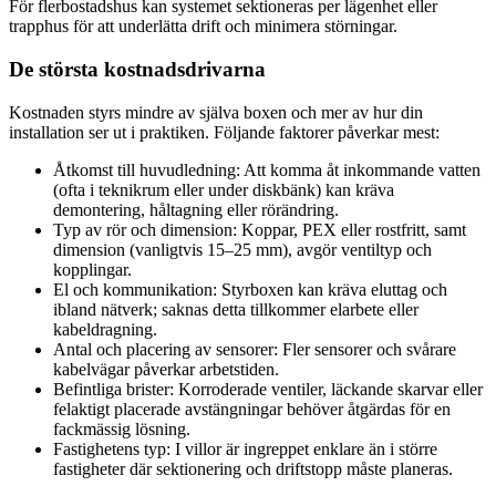
För flerbostadshus kan systemet sektioneras per lägenhet eller
trapphus för att underlätta drift och minimera störningar.
De största kostnadsdrivarna
Kostnaden styrs mindre av själva boxen och mer av hur din
installation ser ut i praktiken. Följande faktorer påverkar mest:
Åtkomst till huvudledning: Att komma åt inkommande vatten
(ofta i teknikrum eller under diskbänk) kan kräva
demontering, håltagning eller rörändring.
Typ av rör och dimension: Koppar, PEX eller rostfritt, samt
dimension (vanligtvis 15–25 mm), avgör ventiltyp och
kopplingar.
El och kommunikation: Styrboxen kan kräva eluttag och
ibland nätverk; saknas detta tillkommer elarbete eller
kabeldragning.
Antal och placering av sensorer: Fler sensorer och svårare
kabelvägar påverkar arbetstiden.
Befintliga brister: Korroderade ventiler, läckande skarvar eller
felaktigt placerade avstängningar behöver åtgärdas för en
fackmässig lösning.
Fastighetens typ: I villor är ingreppet enklare än i större
fastigheter där sektionering och driftstopp måste planeras.