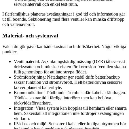
serviceintervall och enkel test-rutin.
I flerfamiljshus planeras avstängningar i god tid och information går
ut till boende. Sektionering med flera ventiler kan minska driftstopp
och vattenavbrott.
Material- och systemval
Valen du gör påverkar både kostnad och driftsäkerhet. Några viktiga
punkter:
Ventilmaterial: Avzinkningshärdig mässing (DZR) tål svenskt
dricksvatten och minskar risken för korrosion. Ventilen ska ha
fullt genomlopp för att inte strypa flödet.
Strömförsörjning: Nätadapter ger stabil drift; batteribackup
säkrar funktion vid strömavbrott. Helt batteridrivna sensorer
kräver planerat batteribyte.
Kommunikation: Trådbundet är robust där kabel är lättdragen.
Trådlöst sparar tid i färdiga interiörer men kan behöva
räckviddsförstärkare.
Integration: Vissa system kan kopplas till hemlarm eller smarta
hem. Säkerställ att integrationen inte fördröjer avstängningen
vid larm.
IP-klass och miljö: Sensorer i kalla eller fuktiga utrymmen bör
ha lämplig kapslingsklass och placeras frostfritt.