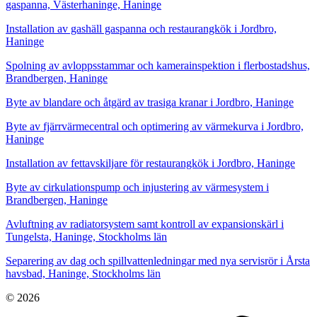
gaspanna, Västerhaninge, Haninge
Installation av gashäll gaspanna och restaurangkök i Jordbro,
Haninge
Spolning av avloppsstammar och kamerainspektion i flerbostadshus,
Brandbergen, Haninge
Byte av blandare och åtgärd av trasiga kranar i Jordbro, Haninge
Byte av fjärrvärmecentral och optimering av värmekurva i Jordbro,
Haninge
Installation av fettavskiljare för restaurangkök i Jordbro, Haninge
Byte av cirkulationspump och injustering av värmesystem i
Brandbergen, Haninge
Avluftning av radiatorsystem samt kontroll av expansionskärl i
Tungelsta, Haninge, Stockholms län
Separering av dag och spillvattenledningar med nya servisrör i Årsta
havsbad, Haninge, Stockholms län
© 2026