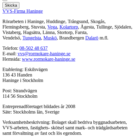
Skicka
VVS-Firma Haninge
Rörarbeten i Haninge, Huddinge, Trångsund, Skogås,
Flemingsberg, Stuvsta,
Vega
,
Kolartorp
, Ågesta, Tullinge, Sjödalen,
Vistaberg, Hagsätra, Länna, Stortorp, Farsta,
Vendelsö,
Tungelsta
,
Muskö
, Brandbergen
Dalarö
m.fl.
Telefon:
08-502 48 637
E-mail:
vvs@rormokare-haninge.se
Hemsida:
www.rormokare-haninge.se
Etablering: Eskilsvägen
136 43 Handen
Haninge i Stockholm
Post: Strandvägen
114 56 Stockholm
Entreprenadföretaget bildades år 2008
Säte: Stockholms län, Sverige
Verksamhetsbeskrivning: Bolaget skall bedriva byggnadsarbeten,
VVS-arbeten, fastighets- skötsel samt mark- och trädgårdsarbeten
samt förvaltning av fast och lös egendom.