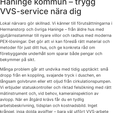
Haninge kommun – trygg
VVS-service nära dig
Lokal närvaro gör skillnad. Vi känner till förutsättningarna i
Hermanstorp och övriga Haninge – från äldre hus med
gjutjärnsstammar till nyare villor och radhus med moderna
PEX-lösningar. Det gör att vi kan föreslå rätt material och
metoder för just ditt hus, och ge konkreta råd om
förebyggande underhåll som sparar både pengar och
bekymmer på sikt.
Många problem går att undvika med tidig upptäckt: små
dropp från en koppling, svajande tryck i duschen, en
långsam golvbrunn eller ett oljud från cirkulationspumpen.
Vi erbjuder statuskontroller och riktad felsökning med rätt
mätinstrument och, vid behov, kamerainspektion av
avlopp. När en åtgärd krävs får du en tydlig
arbetsbeskrivning, tidsplan och kostnadsbild. Inget
krångel, inga dolda avgifter – bara väl utfört VVS-arbete