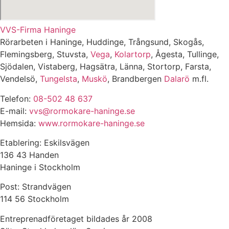
VVS-Firma Haninge
Rörarbeten i Haninge, Huddinge, Trångsund, Skogås,
Flemingsberg, Stuvsta,
Vega
,
Kolartorp
, Ågesta, Tullinge,
Sjödalen, Vistaberg, Hagsätra, Länna, Stortorp, Farsta,
Vendelsö,
Tungelsta
,
Muskö
, Brandbergen
Dalarö
m.fl.
Telefon:
08-502 48 637
E-mail:
vvs@rormokare-haninge.se
Hemsida:
www.rormokare-haninge.se
Etablering: Eskilsvägen
136 43 Handen
Haninge i Stockholm
Post: Strandvägen
114 56 Stockholm
Entreprenadföretaget bildades år 2008