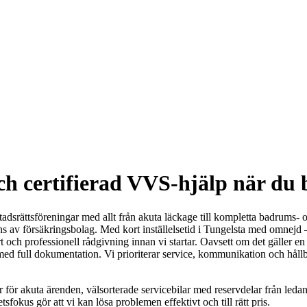
h certifierad VVS-hjälp när du 
adsrättsföreningar med allt från akuta läckage till kompletta badrums- oc
nns av försäkringsbolag. Med kort inställelsetid i Tungelsta med omnej
fert och professionell rådgivning innan vi startar. Oavsett om det gäller
ch med full dokumentation. Vi prioriterar service, kommunikation och hållb
r för akuta ärenden, välsorterade servicebilar med reservdelar från le
kus gör att vi kan lösa problemen effektivt och till rätt pris.