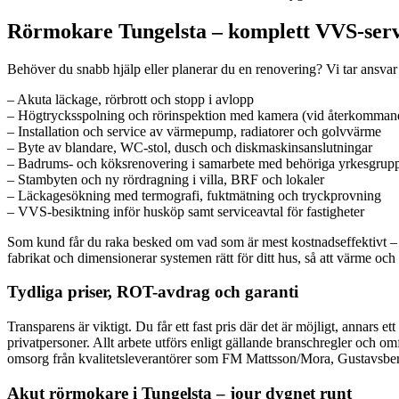
Rörmokare Tungelsta – komplett VVS-serv
Behöver du snabb hjälp eller planerar du en renovering? Vi tar ansvar f
– Akuta läckage, rörbrott och stopp i avlopp
– Högtrycksspolning och rörinspektion med kamera (vid återkomman
– Installation och service av värmepump, radiatorer och golvvärme
– Byte av blandare, WC-stol, dusch och diskmaskinsanslutningar
– Badrums- och köksrenovering i samarbete med behöriga yrkesgrup
– Stambyten och ny rördragning i villa, BRF och lokaler
– Läckagesökning med termografi, fuktmätning och tryckprovning
– VVS-besiktning inför husköp samt serviceavtal för fastigheter
Som kund får du raka besked om vad som är mest kostnadseffektivt – l
fabrikat och dimensionerar systemen rätt för ditt hus, så att värme och 
Tydliga priser, ROT-avdrag och garanti
Transparens är viktigt. Du får ett fast pris där det är möjligt, annars 
privatpersoner. Allt arbete utförs enligt gällande branschregler och om
omsorg från kvalitetsleverantörer som FM Mattsson/Mora, Gustavsberg
Akut rörmokare i Tungelsta – jour dygnet runt