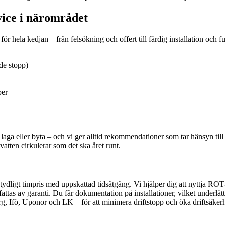
ice i närområdet
ör hela kedjan – från felsökning och offert till färdig installation och
de stopp)
per
aga eller byta – och vi ger alltid rekommendationer som tar hänsyn til
vatten cirkulerar som det ska året runt.
ett tydligt timpris med uppskattad tidsåtgång. Vi hjälper dig att nyttja 
fattas av garanti. Du får dokumentation på installationer, vilket underlä
, Ifö, Uponor och LK – för att minimera driftstopp och öka driftsäker