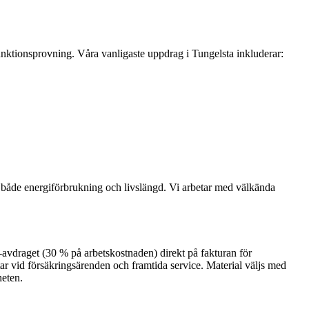
 funktionsprovning. Våra vanligaste uppdrag i Tungelsta inkluderar:
l både energiförbrukning och livslängd. Vi arbetar med välkända
ROT-avdraget (30 % på arbetskostnaden) direkt på fakturan för
ttar vid försäkringsärenden och framtida service. Material väljs med
heten.