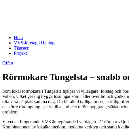
Hem
VVS-företag i Haninge
Tjänster
Projekt
Offert
Rörmokare Tungelsta – snabb oc
Som lokal rörmokare i Tungelsta hjälper vi villaägare, företag och bost
Vatten, vilket ger dig trygga lösningar som håller över tid och godkä
ofta vara på plats samma dag. Du får alltid tydliga priser, skriftlig of
en större rördragning, ser vi till att arbetet utförs noggrant, städat o
problem.
Vi vet att fungerande VVS är avgörande i vardagen. Därför har vi jou
Kombinationen av lokalkännedom, moderna verktyg och starkt kvalitetsfo