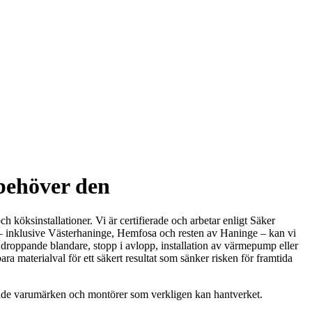
behöver den
h köksinstallationer. Vi är certifierade och arbetar enligt Säker
d – inklusive Västerhaninge, Hemfosa och resten av Haninge – kan vi
 en droppande blandare, stopp i avlopp, installation av värmepump eller
ara materialval för ett säkert resultat som sänker risken för framtida
dande varumärken och montörer som verkligen kan hantverket.